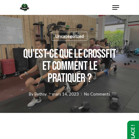
Skip
Menu
to
main
content
Uncategorized
Qu’est-ce que le CrossFit
et comment le
pratiquer ?
By
Bethsy
mars 14, 2023
No Comments